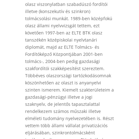
olasz viszonylatban szabadúszó fordítói
illetve (konszekutív és szinkron)
tolmácsolási munkát. 1989-ben középfokú
olasz állami nyelvvizsgát tettem, ezt
követően 1997-ben az ELTE BTK olasz
tanszékén középiskolai nyelvtanári
diplomát, majd az ELTE Tolmács- és
Fordítóképző Központjában 2001-ben
tolmács-, 2004-ben pedig gazdasági
szakfordítói szakképesítést szereztem.
Többéves olaszországi tartózkodásomnak
köszönhetően az olaszt is anyanyelvi
szinten ismerem. Kiemelt szakterületeim a
gazdasági-pénzügyi illetve a jogi
szaknyelv, de jelentős tapasztalattal
rendelkezem számos műszaki illetve
elméleti tudomány nyelvezetében is. Részt
vettem több állami vállalat privatizációs
eljárásában, szinkrontolmácsként